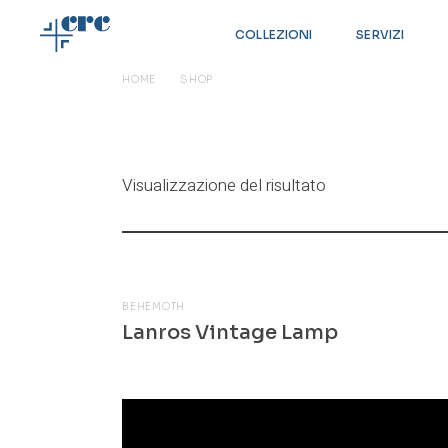
Skip
to
COLLEZIONI
SERVIZI
the
content
HOME
SHOP
BEHEMOTH
STRATEGY
GRAFIC
TECHNÈ
Visualizzazione del risultato
BEHEMOTH
Lanros Vintage Lamp
$
245.00