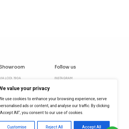
Showroom
Follow us
VIA LODI, 190A
INSTAGRAM
21042 CARONNO PERTUSELLA
FACEBOOK
We value your privacy
(VA)
LINKEDIN
We use cookies to enhance your browsing experience, serve
+39 02 96.59.001
personalised ads or content, and analyse our traffic. By clicking
"Accept All", you consent to our use of cookies.
Customise
Reject All
Accept All