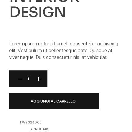
DESIGN
$
1,256.00
Lorem ipsum dolor sit amet, consectetur adipiscing
elit. Vestibulum ut pellentesque ante. Quisque at
viver neque. Duis consectetur nisl at vehicular.
INTERIOR DESIGN QUANTITY
AGGIUNGI AL CARRELLO
SKU:
FW2023005
CATEGORY:
ARMCHAIR