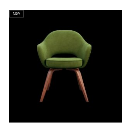
$
340.00
NEW