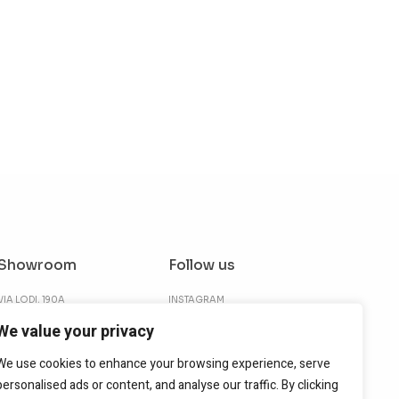
Showroom
Follow us
VIA LODI, 190A
INSTAGRAM
21042 CARONNO PERTUSELLA
FACEBOOK
We value your privacy
(VA)
LINKEDIN
We use cookies to enhance your browsing experience, serve
+39 02 96.59.001
personalised ads or content, and analyse our traffic. By clicking