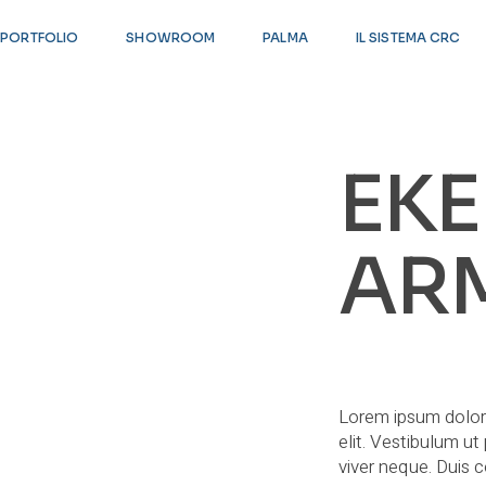
PORTFOLIO
SHOWROOM
PALMA
IL SISTEMA CRC
SET ARMCHAIR
EK
AR
$
413.00
Lorem ipsum dolor 
elit. Vestibulum u
viver neque. Duis c