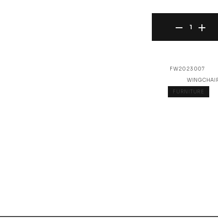
EKENÄSET ARMC
SKU:
FW2023007
CATEGORY:
WINGCHAI
TAG:
FURNITURE