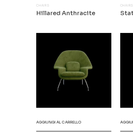
CHAIRS
CHAIR
Hillared Anthracite
Sta
$
260.00
$
509.
AGGIUNGI AL CARRELLO
AGGIU