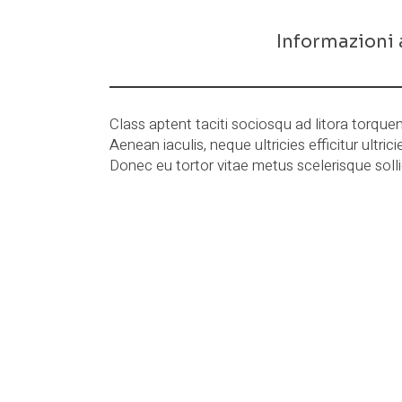
Descrizione
Informazioni 
Class aptent taciti sociosqu ad litora torqu
Aenean iaculis, neque ultricies efficitur ultri
Donec eu tortor vitae metus scelerisque solli
Prodotti correl